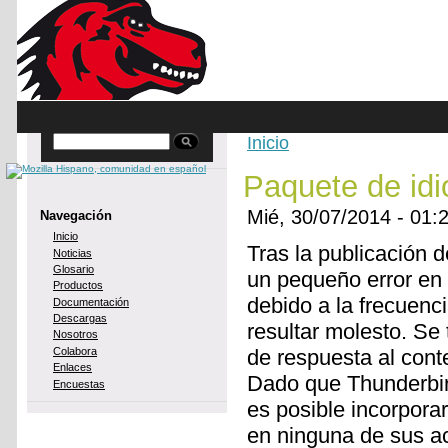
Skip to main content
Inicio
Buscar
You are here
Paquete de idi
Mié, 30/07/2014 - 01
Navegación
Inicio
Tras la publicación
Noticias
Glosario
un pequeño error en 
Productos
debido a la frecuenc
Documentación
Descargas
resultar molesto. Se
Nosotros
Colabora
de respuesta al cont
Enlaces
Dado que Thunderbird
Encuestas
es posible incorporar
en ninguna de sus ac