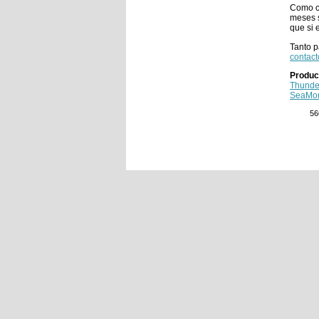
Como co
meses s
que si 
Tanto p
contact
Produc
Thunde
SeaMo
56