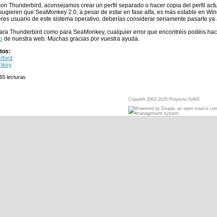
n Thunderbird, aconsejamos crear un perfil separado o hacer copia del perfil actua
ugieren que SeaMonkey 2.0, a pesar de estar en fase alfa, es más estable en Win
eres usuario de este sistema operativo, deberías considerar seriamente pasarte ya
ara Thunderbird como para SeaMonkey, cualquier error que encontréis podéis hacé
o
de nuestra web. Muchas gracias por vuestra ayuda.
tos:
rbird
nkey
65 lecturas
Copyleft 2002-2025 Proyecto NAVE