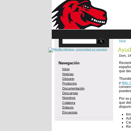
Skip to main content
Inicio
Buscar
You 
Ayud
Dom, 14
Navegación
Recient
español
Inicio
que dec
Noticias
Thunder
Glosario
y
Mac O
Productos
conveni
Documentación
puedes 
Descargas
Nosotros
Por su 
que de
Colabora
dispon
Enlaces
Encuestas
Ins
Act
Cie
Re