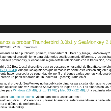
are here
anos a probar Thunderbird 3.0b1 y SeaMonkey 2.
/12/2008 - 22:23 —
rpalomares
emente se han publicado, primero, Thunderbird 3.0 Beta 1 y, luego, SeaMonkey 2.0
, aunque el procedimiento para obtenerlos sea ligeramente diferente, y los dos tr
idieseis probarlos y, si encontráis algún detalle relacionado con la traducción, nos 
bird 3.0 Beta 1 está disponible para su descarga en español de España como bin
S X (18 MB)
. Aunque las opiniones que hemos visto sobre esta versión sugieren 
ente hacer una copia de seguridad del perfil o, si tienes varias cuentas y alguna d
crearte un perfil separado de Thunderbird 3 y configurarla en él.
parte, el proyecto SeaMonkey no ha publicado binarios para cada idioma, sino q
ben aplicarse una vez instalado SeaMonkey en inglés en-US. Los binarios en-US
ibles para
Windows (10 MB)
,
Linux (13 MB)
y
Mac OS X (22 MB)
. Una vez instalado
tala el
paquete de idioma
(válido para todas las plataformas).
ívalo en Editar → Preferencias → Panel Apariencia, seleccionando en la parte infe
rra el diálogo de preferencias.
inicia SeaMonkey.