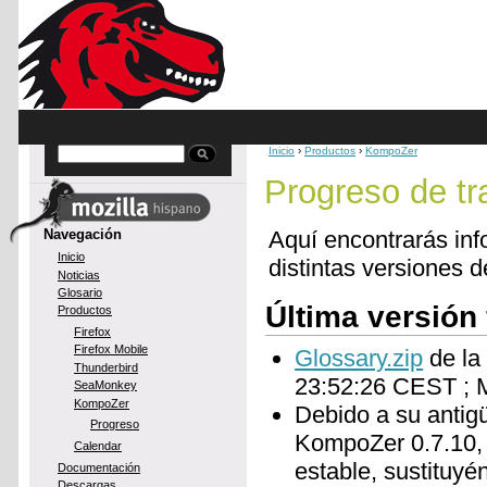
Skip to main content
Inicio
›
Productos
›
KompoZer
Buscar
You are here
Progreso de t
Navegación
Aquí encontrarás inf
Inicio
distintas versiones
Noticias
Glosario
Última versión 
Productos
Firefox
Firefox Mobile
Glossary.zip
de la
Thunderbird
23:52:26 CEST ; 
SeaMonkey
KompoZer
Debido a su antig
Progreso
KompoZer 0.7.10, a
Calendar
estable, sustituyé
Documentación
Descargas