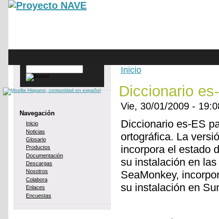
Skip to main content
Inicio
Buscar
You are here
Diccionario es
Vie, 30/01/2009 - 19
Navegación
Diccionario es-ES pa
Inicio
Noticias
ortográfica. La versi
Glosario
incorpora el estado 
Productos
Documentación
su instalación en las
Descargas
Nosotros
SeaMonkey, incorpor
Colabora
su instalación en Su
Enlaces
Encuestas