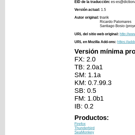
EID de la traducción:
es-es@diction
Versión actual:
1.5
Autor original:
tnarik
Ricardo Palomares
Santiago Bosio (pro
URL del sitio web original:
http://ww
URL en Mozilla Add-ons:
https://ad
Versión mínima pr
FX: 2.0
TB: 2.0a1
SM: 1.1a
KM: 0.7.99.3
SB: 0.5
FM: 1.0b1
IB: 0.2
Productos:
Firefox
Thunderbird
SeaMonkey