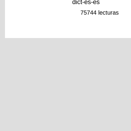
dict-es-es
75744 lecturas