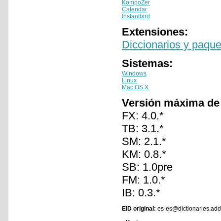
KompoZer
Calendar
Instantbird
Extensiones:
Diccionarios y paque
Sistemas:
Windows
Linux
Mac OS X
Versión máxima de
FX: 4.0.*
TB: 3.1.*
SM: 2.1.*
KM: 0.8.*
SB: 1.0pre
FM: 1.0.*
IB: 0.3.*
EID original:
es-es@dictionaries.add