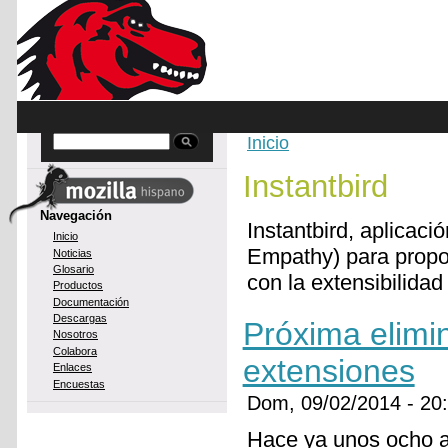
Skip to main content
Inicio
Buscar
You are here
Instantbird
Navegación
Instantbird, aplicaci
Inicio
Empathy) para propor
Noticias
Glosario
con la extensibilidad 
Productos
Documentación
Descargas
Próxima elimi
Nosotros
Colabora
extensiones
Enlaces
Encuestas
Dom, 09/02/2014 - 2
Hace ya unos ocho 