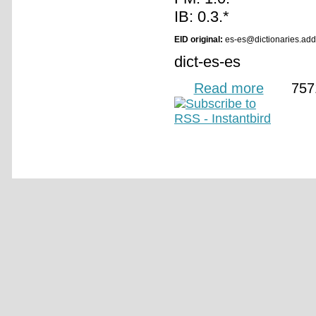
IB: 0.3.*
EID original:
es-es@dictionaries.add
dict-es-es
Read more
about Dicciona
757