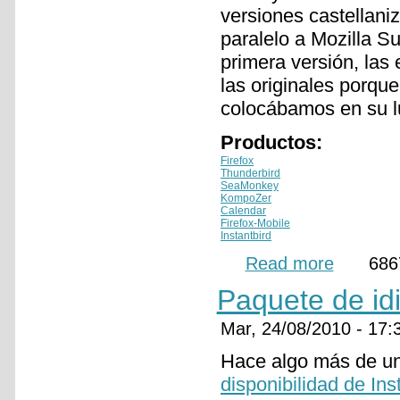
versiones castellani
paralelo a Mozilla Su
primera versión, las
las originales porqu
colocábamos en su lu
Productos:
Firefox
Thunderbird
SeaMonkey
KompoZer
Calendar
Firefox-Mobile
Instantbird
Read more
about Próxima 
686
Paquete de id
Mar, 24/08/2010 - 17
Hace algo más de un
disponibilidad de Ins