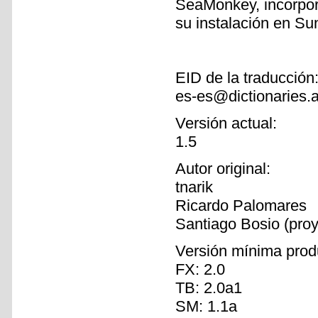
SeaMonkey, incorpor
su instalación en Su
EID de la traducción
es-es@dictionaries.
Versión actual:
1.5
Autor original:
tnarik
Ricardo Palomares
Santiago Bosio (pro
Versión mínima prod
FX: 2.0
TB: 2.0a1
SM: 1.1a