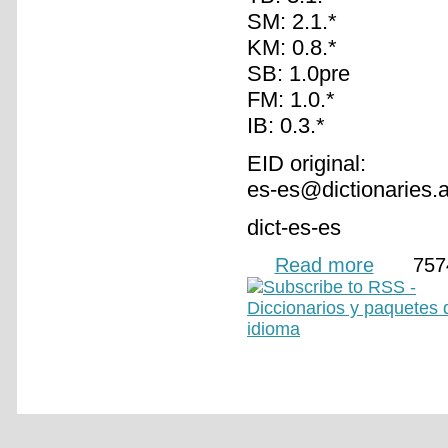
SM: 2.1.*
KM: 0.8.*
SB: 1.0pre
FM: 1.0.*
IB: 0.3.*
EID original:
es-es@dictionaries.
dict-es-es
Read more
about Dicciona
757