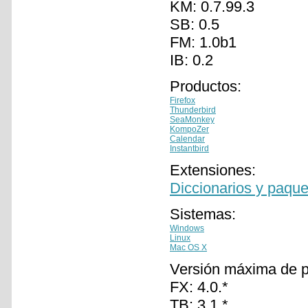
KM: 0.7.99.3
SB: 0.5
FM: 1.0b1
IB: 0.2
Productos:
Firefox
Thunderbird
SeaMonkey
KompoZer
Calendar
Instantbird
Extensiones:
Diccionarios y paque
Sistemas:
Windows
Linux
Mac OS X
Versión máxima de 
FX: 4.0.*
TB: 3.1.*