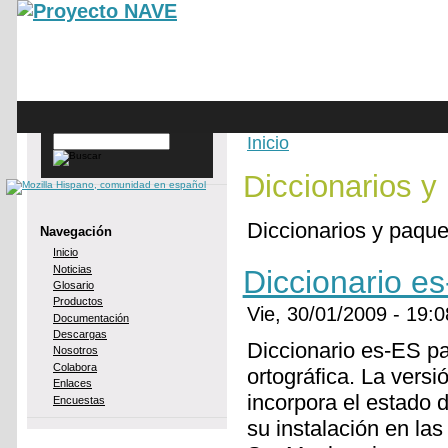
Skip to main content
Inicio
Buscar
You are here
Diccionarios y
Diccionarios y paque
Navegación
Inicio
Noticias
Diccionario e
Glosario
Productos
Vie, 30/01/2009 - 19
Documentación
Descargas
Diccionario es-ES pa
Nosotros
Colabora
ortográfica. La versi
Enlaces
incorpora el estado 
Encuestas
su instalación en las